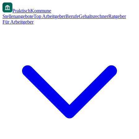
PraktischKommune
Stellenangebote
Top Arbeitgeber
Berufe
Gehaltsrechner
Ratgeber
Für Arbeitgeber