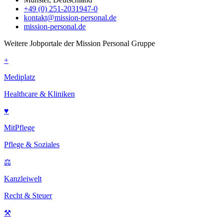
+49 (0) 251-2031947-0
kontakt@mission-personal.de
mission-personal.de
Weitere Jobportale der Mission Personal Gruppe
+
Mediplatz
Healthcare & Kliniken
♥
MitPflege
Pflege & Soziales
⚖
Kanzleiwelt
Recht & Steuer
⚒