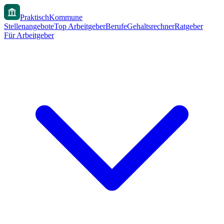
PraktischKommune
Stellenangebote
Top Arbeitgeber
Berufe
Gehaltsrechner
Ratgeber
Für Arbeitgeber