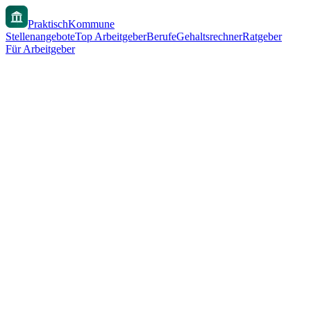
PraktischKommune
Stellenangebote
Top Arbeitgeber
Berufe
Gehaltsrechner
Ratgeber
Für Arbeitgeber