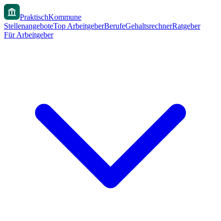
PraktischKommune
Stellenangebote
Top Arbeitgeber
Berufe
Gehaltsrechner
Ratgeber
Für Arbeitgeber