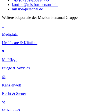
+49 (0) 251-2031947-0
kontakt@mission-personal.de
mission-personal.de
Weitere Jobportale der Mission Personal Gruppe
+
Mediplatz
Healthcare & Kliniken
♥
MitPflege
Pflege & Soziales
⚖
Kanzleiwelt
Recht & Steuer
⚒
Meistertreff