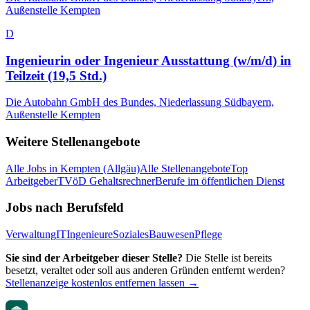
Außenstelle Kempten
D
Ingenieurin oder Ingenieur Ausstattung (w/m/d) in
Teilzeit (19,5 Std.)
Die Autobahn GmbH des Bundes, Niederlassung Südbayern,
Außenstelle Kempten
Weitere Stellenangebote
Alle Jobs in
Kempten (Allgäu)
Alle Stellenangebote
Top
Arbeitgeber
TVöD Gehaltsrechner
Berufe im öffentlichen Dienst
Jobs nach Berufsfeld
Verwaltung
IT
Ingenieure
Soziales
Bauwesen
Pflege
Sie sind der Arbeitgeber dieser Stelle?
Die Stelle ist bereits
besetzt, veraltet oder soll aus anderen Gründen entfernt werden?
Stellenanzeige kostenlos entfernen lassen →