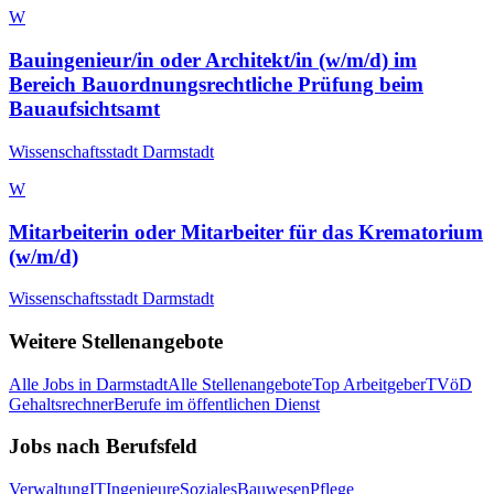
W
Bauingenieur/in oder Architekt/in (w/m/d) im
Bereich Bauordnungsrechtliche Prüfung beim
Bauaufsichtsamt
Wissenschaftsstadt Darmstadt
W
Mitarbeiterin oder Mitarbeiter für das Krematorium
(w/m/d)
Wissenschaftsstadt Darmstadt
Weitere Stellenangebote
Alle Jobs in
Darmstadt
Alle Stellenangebote
Top Arbeitgeber
TVöD
Gehaltsrechner
Berufe im öffentlichen Dienst
Jobs nach Berufsfeld
Verwaltung
IT
Ingenieure
Soziales
Bauwesen
Pflege