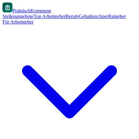
PraktischKommune
Stellenangebote
Top Arbeitgeber
Berufe
Gehaltsrechner
Ratgeber
Für Arbeitgeber