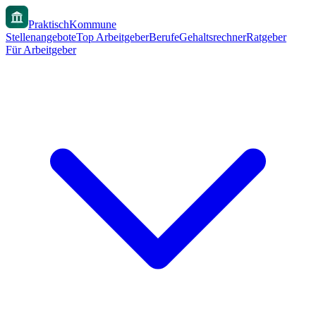
PraktischKommune
Stellenangebote
Top Arbeitgeber
Berufe
Gehaltsrechner
Ratgeber
Für Arbeitgeber