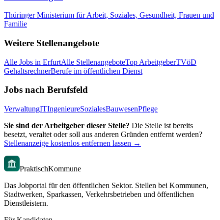
Thüringer Ministerium für Arbeit, Soziales, Gesundheit, Frauen und
Familie
Weitere Stellenangebote
Alle Jobs in
Erfurt
Alle Stellenangebote
Top Arbeitgeber
TVöD
Gehaltsrechner
Berufe im öffentlichen Dienst
Jobs nach Berufsfeld
Verwaltung
IT
Ingenieure
Soziales
Bauwesen
Pflege
Sie sind der Arbeitgeber dieser Stelle?
Die Stelle ist bereits
besetzt, veraltet oder soll aus anderen Gründen entfernt werden?
Stellenanzeige kostenlos entfernen lassen →
PraktischKommune
Das Jobportal für den öffentlichen Sektor. Stellen bei Kommunen,
Stadtwerken, Sparkassen, Verkehrsbetrieben und öffentlichen
Dienstleistern.
Für Kandidaten