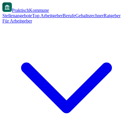
PraktischKommune
Stellenangebote
Top Arbeitgeber
Berufe
Gehaltsrechner
Ratgeber
Für Arbeitgeber