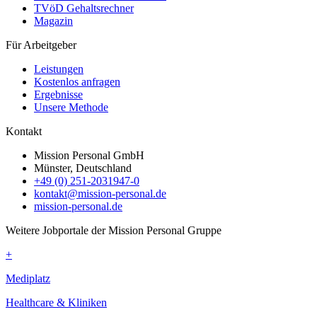
TVöD Gehaltsrechner
Magazin
Für Arbeitgeber
Leistungen
Kostenlos anfragen
Ergebnisse
Unsere Methode
Kontakt
Mission Personal GmbH
Münster, Deutschland
+49 (0) 251-2031947-0
kontakt@mission-personal.de
mission-personal.de
Weitere Jobportale der Mission Personal Gruppe
+
Mediplatz
Healthcare & Kliniken