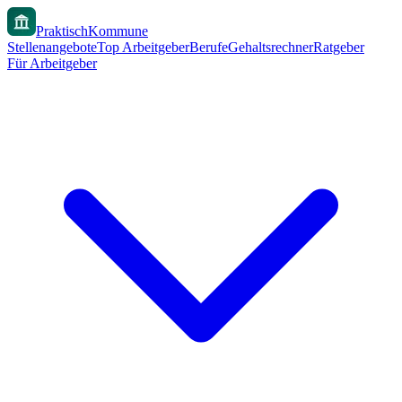
PraktischKommune
Stellenangebote
Top Arbeitgeber
Berufe
Gehaltsrechner
Ratgeber
Für Arbeitgeber