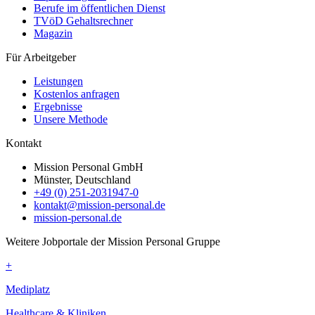
Berufe im öffentlichen Dienst
TVöD Gehaltsrechner
Magazin
Für Arbeitgeber
Leistungen
Kostenlos anfragen
Ergebnisse
Unsere Methode
Kontakt
Mission Personal GmbH
Münster, Deutschland
+49 (0) 251-2031947-0
kontakt@mission-personal.de
mission-personal.de
Weitere Jobportale der Mission Personal Gruppe
+
Mediplatz
Healthcare & Kliniken