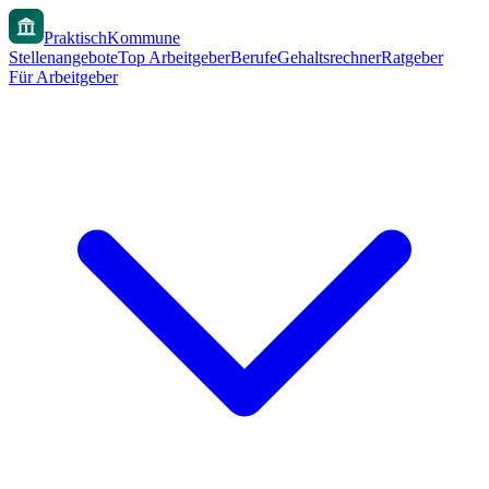
PraktischKommune
Stellenangebote
Top Arbeitgeber
Berufe
Gehaltsrechner
Ratgeber
Für Arbeitgeber