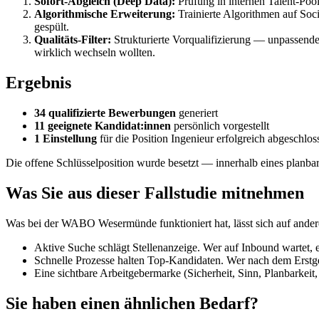
Sofort-Abgleich (Deep Data):
Prüfung in internen Talent-Pool
Algorithmische Erweiterung:
Trainierte Algorithmen auf So
gespült.
Qualitäts-Filter:
Strukturierte Vorqualifizierung — unpassende
wirklich wechseln wollten.
Ergebnis
34 qualifizierte Bewerbungen
generiert
11 geeignete Kandidat:innen
persönlich vorgestellt
1 Einstellung
für die Position Ingenieur erfolgreich abgeschlos
Die offene Schlüsselposition wurde besetzt — innerhalb eines planba
Was Sie aus dieser Fallstudie mitnehmen
Was bei der WABO Wesermünde funktioniert hat, lässt sich auf and
Aktive Suche schlägt Stellenanzeige. Wer auf Inbound wartet,
Schnelle Prozesse halten Top-Kandidaten. Wer nach dem Erstges
Eine sichtbare Arbeitgebermarke (Sicherheit, Sinn, Planbarkeit
Sie haben einen ähnlichen Bedarf?