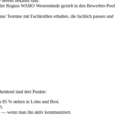
bereits bekannt sind.
us der Region WABO Wesermünde gezielt in den Bewerber-Pool
r Termine mit Fachkräften erhalten, die fachlich passen und
eidend sind drei Punkte:
n 85 % stehen in Lohn und Brot.
t.
eil — wenn man ihn aktiv kommuniziert.