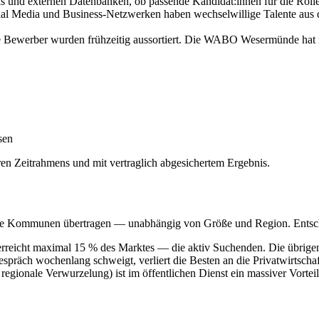
s und externen Datenbanken, ob passende Kandidat:innen für die Rolle 
cial Media und Business-Netzwerken haben wechselwillige Talente a
 Bewerber wurden frühzeitig aussortiert. Die WABO Wesermünde hat nu
sen
ren Zeitrahmens und mit vertraglich abgesichertem Ergebnis.
ere Kommunen übertragen — unabhängig von Größe und Region. Entsch
 erreicht maximal 15 % des Marktes — die aktiv Suchenden. Die übrige
präch wochenlang schweigt, verliert die Besten an die Privatwirtschaf
, regionale Verwurzelung) ist im öffentlichen Dienst ein massiver Vort