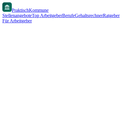
PraktischKommune
Stellenangebote
Top Arbeitgeber
Berufe
Gehaltsrechner
Ratgeber
Für Arbeitgeber