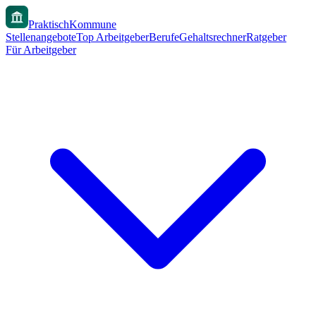
PraktischKommune
Stellenangebote
Top Arbeitgeber
Berufe
Gehaltsrechner
Ratgeber
Für Arbeitgeber