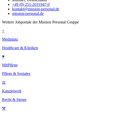
+49 (0) 251-2031947-0
kontakt@mission-personal.de
mission-personal.de
Weitere Jobportale der Mission Personal Gruppe
+
Mediplatz
Healthcare & Kliniken
♥
MitPflege
Pflege & Soziales
⚖
Kanzleiwelt
Recht & Steuer
⚒