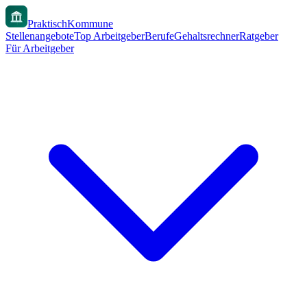
PraktischKommune
Stellenangebote
Top Arbeitgeber
Berufe
Gehaltsrechner
Ratgeber
Für Arbeitgeber