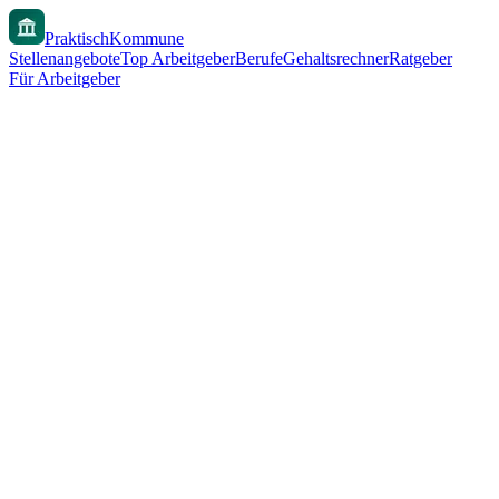
PraktischKommune
Stellenangebote
Top Arbeitgeber
Berufe
Gehaltsrechner
Ratgeber
Für Arbeitgeber