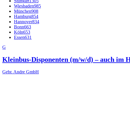
Stuttgart
1305
Wiesbaden
985
München
908
Hamburg
854
Hannover
834
Bonn
663
Köln
653
Essen
631
G
Kleinbus-Disponenten (m/w/d) – auch im 
Gebr. Andre GmbH